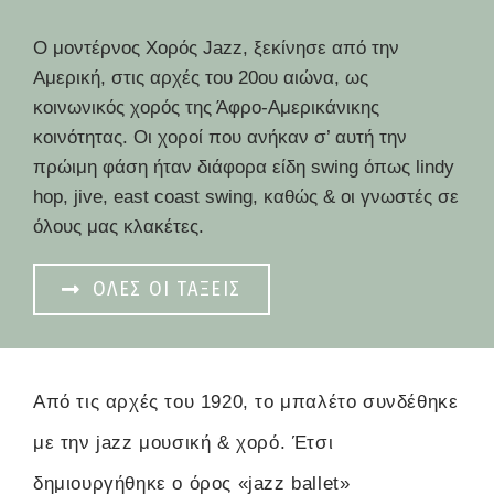
Ο μοντέρνος Χορός Jazz, ξεκίνησε από την
Αμερική, στις αρχές του 20ου αιώνα, ως
κοινωνικός χορός της Άφρο-Αμερικάνικης
κοινότητας. Οι χοροί που ανήκαν σ’ αυτή την
πρώιμη φάση ήταν διάφορα είδη swing όπως lindy
hop, jive, east coast swing, καθώς & οι γνωστές σε
όλους μας κλακέτες.
ΟΛΕΣ ΟΙ ΤΑΞΕΙΣ
Από τις αρχές του 1920, το μπαλέτο συνδέθηκε
με την jazz μουσική & χορό. Έτσι
δημιουργήθηκε ο όρος «jazz ballet»